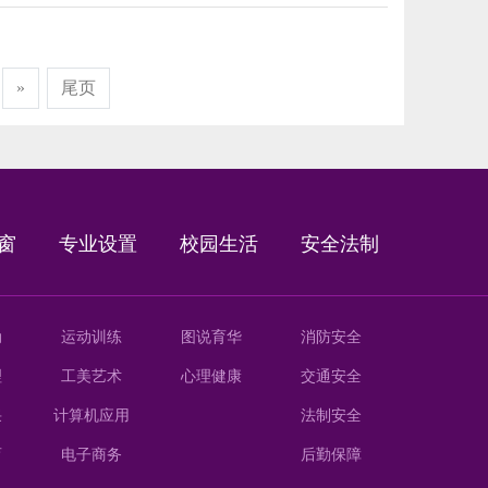
»
尾页
窗
专业设置
校园生活
安全法制
动
运动训练
图说育华
消防安全
理
工美艺术
心理健康
交通安全
采
计算机应用
法制安全
育
电子商务
后勤保障