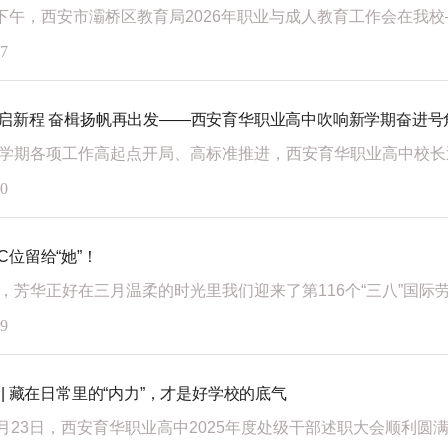
17
启新程 奋楫扬帆再出发——西安育华职业高中吹响新学期奋进号
10
C位留给“她”！
09
 | 藏在日常里的“内力”，才是好学校的底气