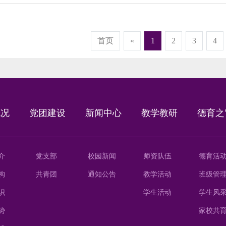
首页
«
1
2
3
4
概况
党团建设
新闻中心
教学教研
德育之
介
党支部
校园新闻
师资队伍
德育活
构
共青团
通知公告
教学活动
班级管
识
学生活动
学生风
势
家校共