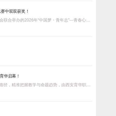
比赛中双双获奖！
在由西安市灞桥区教育局、共青团灞桥区委、灞桥区关心下一代工作委员会联合举办的2026年“中国梦・青年志”—青春心向党建功“十五五”青年教师及中学学生干部主题演讲比赛中，我校学子任昕悦荣获高中组三等奖、...
在育华启幕！
为进一步深化校际教学协作，共享优质教育资源，探索AI赋能学科教学新路径，精准把握教学与命题趋势，由西安育华职业高中发起，联合西安市东城第一中学、西安市第六十二中学、西安思源中学，共同举办文化课学科教学...