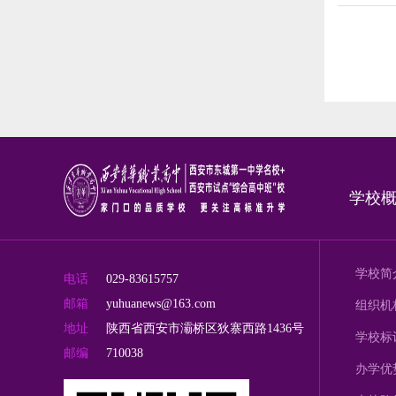
学校
学校简
电话
029-83615757
邮箱
yuhuanews@163.com
组织机
地址
陕西省西安市灞桥区狄寨西路1436号
学校标
邮编
710038
办学优