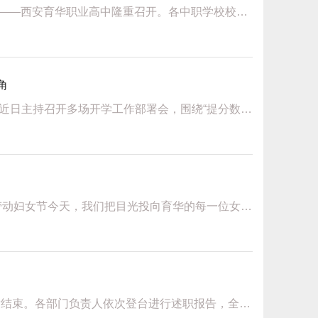
3月13日下午，西安市灞桥区教育局2026年职业与成人教育工作会在我校——西安育华职业高中隆重召开。各中职学校校长、分管副校长，灞桥教师进修学校校长、分管副校长，各街道中心学校党总支书记，纺织城街道、...
角
为确保新学期各项工作高起点开局、高标准推进，西安育华职业高中校长近日主持召开多场开学工作部署会，围绕“提分数、强改革、优管理、重服务、保安全”五大核心目标，左校长对各项工作提出系统性要求，为全体教职工...
春风送暖，芳华正好在三月温柔的时光里我们迎来了第116个“三八”国际劳动妇女节今天，我们把目光投向育华的每一位女性致敬每一个：平凡又闪耀、温柔又有力量的了不起的她在育华，“她”是多元的，更是独一无二的...
2026年1月23日，西安育华职业高中2025年度处级干部述职大会顺利圆满结束。各部门负责人依次登台进行述职报告，全面复盘2025年履职成效，共同描绘2026年的发展蓝图。回顾2025年，学校各部门在...