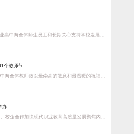
惟实励新质领新程新元肇启，万象更新。值此岁序交替之际，西安育华职业高中向全体师生员工和长期关心支持学校发展的社会各界人士，致以最诚挚的问候和最美好的新年祝福！2025年，学校全面贯彻党的教育方针，落实...
41个教师节
金秋送爽，桃李芬芳。在第41个教师节这个特殊的日子里西安育华职业高中向全体教师致以最崇高的敬意和最温暖的祝福关怀暖心｜领导慰问暖人心教师节当日，西安育华职业高中为全体教师精心准备了节日礼物，校领导班子...
举办
为全面贯彻党的教育方针落实西安市“名校+”工程推进职普融通、产教融合、校企合作加快现代职业教育高质量发展聚焦内涵提升、深度合作共赢2025年4月西安市东城第一中学与西安育华职业高中隆重举行“名校+”合...